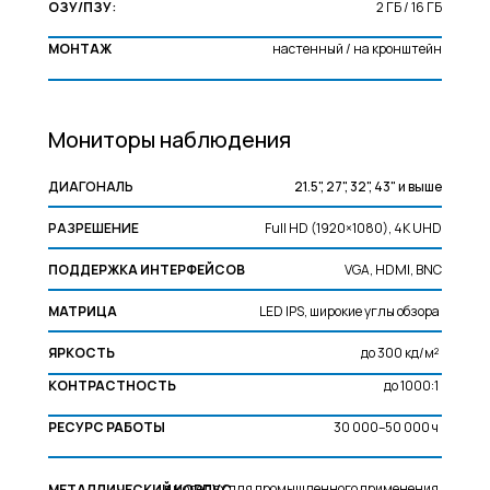
ОЗУ/ПЗУ
:
2 ГБ / 16 ГБ
МОНТАЖ
настенный / на кронштейн
Мониторы наблюдения
ДИАГОНАЛЬ
21.5", 27", 32", 43" и выше
РАЗРЕШЕНИЕ
Full HD (1920×1080), 4K UHD
ПОДДЕРЖКА ИНТЕРФЕЙСОВ
VGA, HDMI, BNC
МАТРИЦА
LED IPS, широкие углы обзора
ЯРКОСТЬ
до 300 кд/м²
КОНТРАСТНОСТЬ
до 1000:1
РЕСУРС РАБОТЫ
30 000–50 000 ч
в моделях для промышленного применения
МЕТАЛЛИЧЕСКИЙ КОРПУС