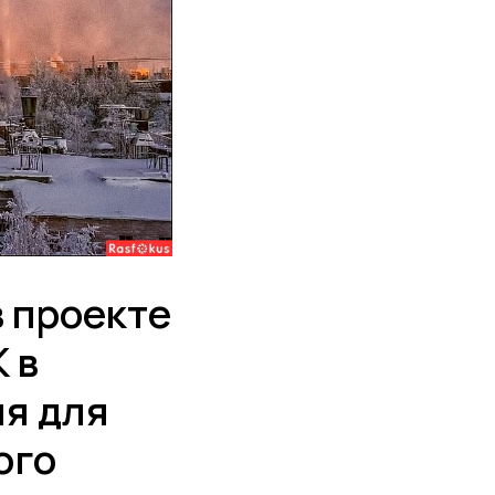
 проекте
 в
ия для
ого