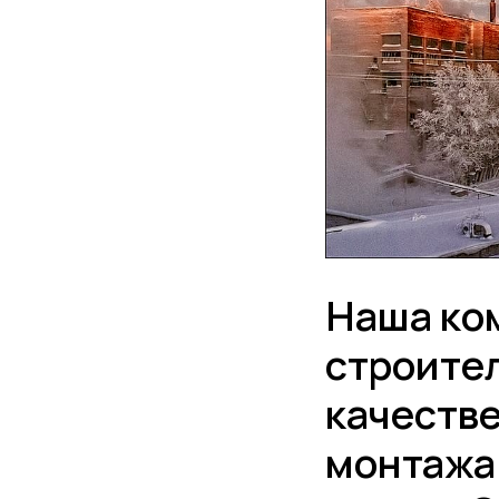
Наша ком
строител
качеств
монтажа 