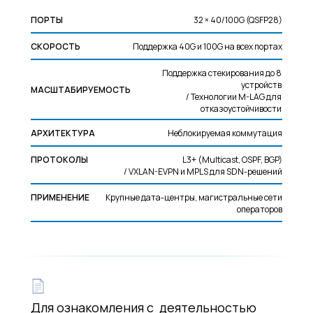
ПОРТЫ
32 × 40/100G (QSFP28)
СКОРОСТЬ
Поддержка 40G и 100G на всех портах
Поддержка стекирования до 8
устройств
МАСШТАБИРУЕМОСТЬ
/ Технологии M-LAG для
отказоустойчивости
АРХИТЕКТУРА
Неблокируемая коммутация
ПРОТОКОЛЫ
L3+ (Multicast, OSPF, BGP)
/ VXLAN-EVPN и MPLS для SDN-решений
ПРИМЕНЕНИЕ
Крупные дата-центры, магистральные сети
операторов
Для ознакомления с деятельностью