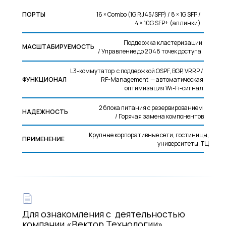
ПОРТЫ
16 × Combo (1G RJ45/SFP) / 8 × 1G SFP /
4 × 10G SFP+ (аплинки)
Поддержка кластеризации
МАСШТАБИРУЕМОСТЬ
/ Управление до 2048 точек доступа
L3-коммутатор с поддержкой OSPF, BGP, VRRP /
ФУНКЦИОНАЛ
RF-Management — автоматическая
оптимизация Wi-Fi-сигнал
2 блока питания с резервированием
НАДЕЖНОСТЬ
/ Горячая замена компонентов
Крупные корпоративные сети, гостиницы,
ПРИМЕНЕНИЕ
университеты, ТЦ
Для ознакомления с деятельностью
компании «Вектор Технологии»,